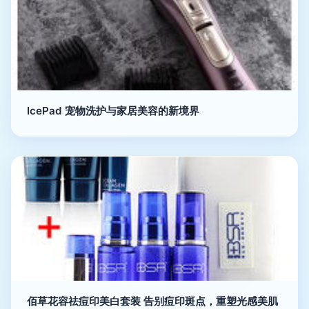
IcePad 宠物洗护与家居美容的新境界
佰草花容祛痘印美白套装 告别痘印斑点，重塑光感美肌