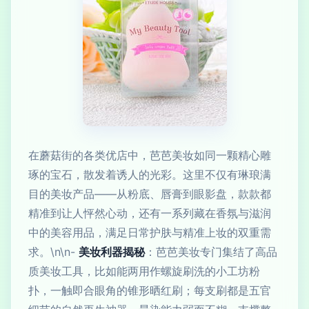
在蘑菇街的各类优店中，芭芭美妆如同一颗精心雕
琢的宝石，散发着诱人的光彩。这里不仅有琳琅满
目的美妆产品——从粉底、唇膏到眼影盘，款款都
精准到让人怦然心动，还有一系列藏在香氛与滋润
中的美容用品，满足日常护肤与精准上妆的双重需
求。\n\n-
美妆利器揭秘
：芭芭美妆专门集结了高品
质美妆工具，比如能两用作螺旋刷洗的小工坊粉
扑，一触即合眼角的锥形晒红刷；每支刷都是五官