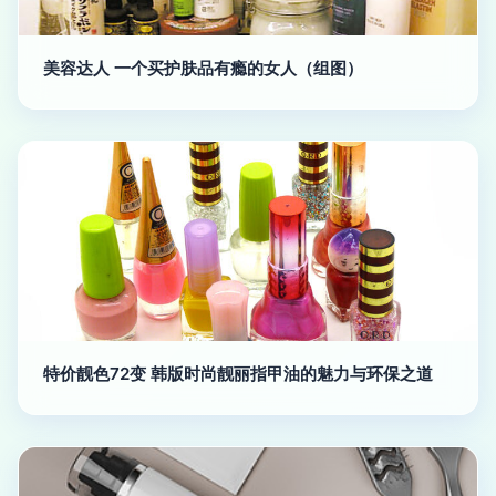
美容达人 一个买护肤品有瘾的女人（组图）
特价靓色72变 韩版时尚靓丽指甲油的魅力与环保之道