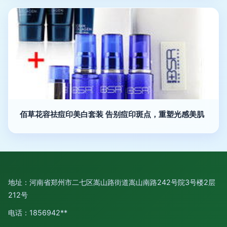
佰草花容祛痘印美白套装 告别痘印斑点，重塑光感美肌
地址：河南省郑州市二七区嵩山路街道嵩山南路242号院3号楼2层
212号
电话：1856942**