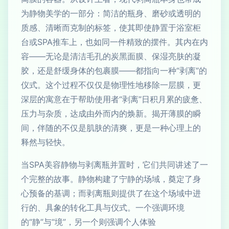
为静物美学的一部分：简洁的瓶身、磨砂或透明的
质感、清晰而克制的标签，使其即使静置于浴室柜
台或SPA推车上，也如同一件精致的摆件。其内在内
容——无论是清洁毛孔的炭黑面膜、保湿亮肤的凝
胶，还是舒缓身体的包裹膜——都指向一种“剥离”的
仪式。这个过程不仅仅是物理性地移除一层膜，更
深层的寓意在于帮助使用者“剥离”日积月累的疲惫、
压力与杂质，达成由外而内的焕新。揭开薄膜的瞬
间，伴随的不仅是肌肤的清爽，更是一种心理上的
释然与轻快。
当SPA美容静物与剥离瓶并置时，它们共同讲述了一
个完整的故事。静物构建了宁静的场域，奠定了身
心预备的基调；而剥离瓶则提供了在这个场域中进
行的、具象的转化工具与仪式。一个强调环境
的“静”与“境”，另一个则强调个人体验