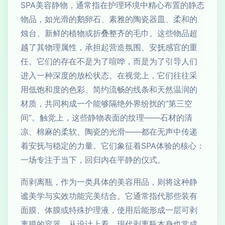
SPA美容静物，通常指在护理环境中精心布置的静态
物品，如光滑的鹅卵石、素雅的陶瓷器皿、柔和的
烛台、新鲜的植物或折叠整齐的毛巾。这些物品超
越了其物理属性，承担起营造氛围、安抚感官的重
任。它们的存在不是为了喧哗，而是为了引导人们
进入一种深度的放松状态。在视觉上，它们往往采
用低饱和度的色彩、简约流畅的线条和天然温润的
材质，共同构成一个能够隔绝外界纷扰的“第三空
间”。触觉上，这些静物表面的纹理——石材的清
凉、棉麻的柔软、陶瓷的光滑——都在无声中传递
着安抚与稳定的力量。它们象征着SPA体验的核心：
一场专注于当下，回归内在平静的仪式。
而剥离瓶，作为一类具体的美容用品，则将这种静
谧美学与实效功能完美结合。它通常指代那些装有
面膜、体膜或特殊护理液，使用后能形成一层可剥
离膜的容器。从设计上看，现代剥离瓶本身也常成